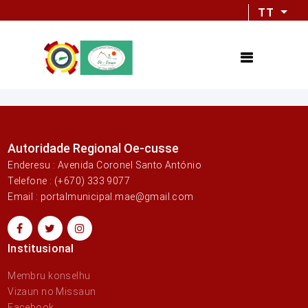
TT
Autoridade Regional Oe-cusse
Enderesu : Avenida Coronel Santo António
Telefone : (+670) 333 9077
Email : portalmunicipal.mae@gmail.com
Institusional
Membru konselhu
Vizaun no Missaun
Facebook