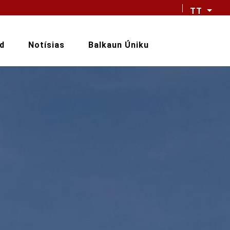
TT
d
Notísias
Balkaun Úniku