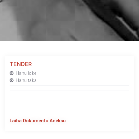
TENDER
Hahu loke:
Hahu taka
Laiha Dokumentu Aneksu