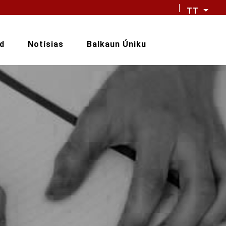
TT
d
Notísias
Balkaun Úniku