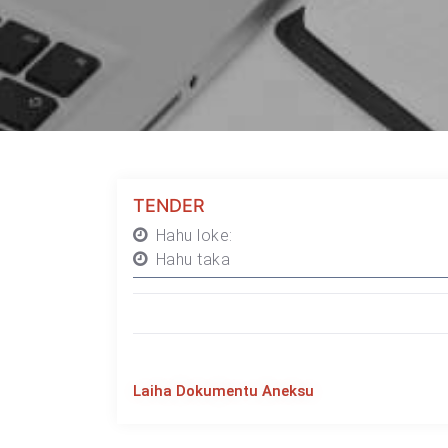
TENDER
Hahu loke:
Hahu taka
Laiha Dokumentu Aneksu