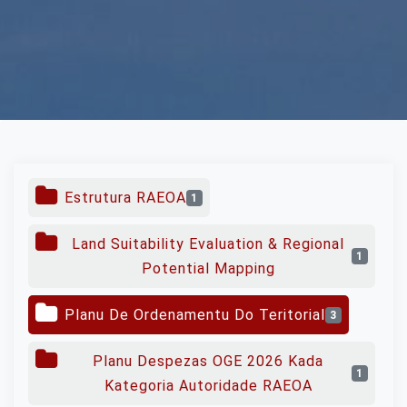
Estrutura RAEOA
1
Land Suitability Evaluation & Regional
1
Potential Mapping
Planu De Ordenamentu Do Teritorial
3
Planu Despezas OGE 2026 Kada
1
Kategoria Autoridade RAEOA